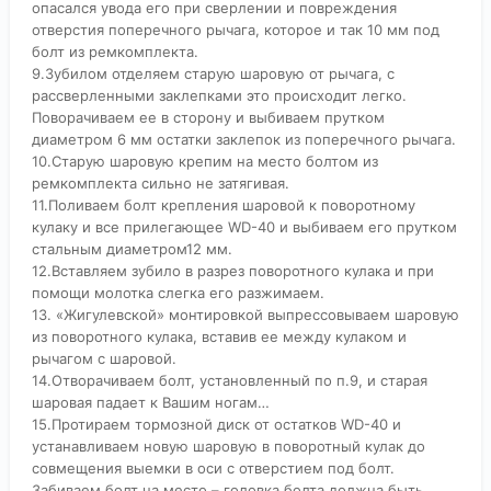
опасался увода его при сверлении и повреждения
отверстия поперечного рычага, которое и так 10 мм под
болт из ремкомплекта.
9.Зубилом отделяем старую шаровую от рычага, с
рассверленными заклепками это происходит легко.
Поворачиваем ее в сторону и выбиваем прутком
диаметром 6 мм остатки заклепок из поперечного рычага.
10.Старую шаровую крепим на место болтом из
ремкомплекта сильно не затягивая.
11.Поливаем болт крепления шаровой к поворотному
кулаку и все прилегающее WD-40 и выбиваем его прутком
стальным диаметром12 мм.
12.Вставляем зубило в разрез поворотного кулака и при
помощи молотка слегка его разжимаем.
13. «Жигулевской» монтировкой выпрессовываем шаровую
из поворотного кулака, вставив ее между кулаком и
рычагом с шаровой.
14.Отворачиваем болт, установленный по п.9, и старая
шаровая падает к Вашим ногам…
15.Протираем тормозной диск от остатков WD-40 и
устанавливаем новую шаровую в поворотный кулак до
совмещения выемки в оси с отверстием под болт.
Забиваем болт на место – головка болта должна быть