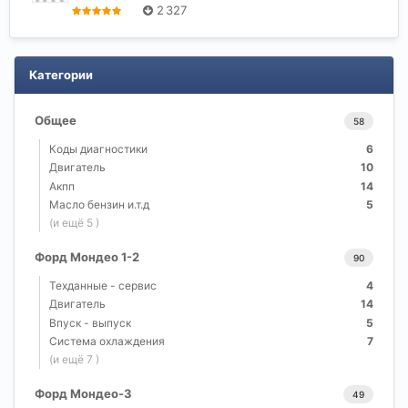
2 327
Категории
Общее
58
Коды диагностики
6
Двигатель
10
Акпп
14
Масло бензин и.т.д
5
(и ещё 5 )
Форд Мондео 1-2
90
Техданные - сервис
4
Двигатель
14
Впуск - выпуск
5
Система охлаждения
7
(и ещё 7 )
Форд Мондео-3
49