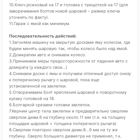
10.Ключ рожковый на 17 и головка с трещоткой на 17 (для
заворачивания болтов новой шаровой – размер ключа
уточнить по факту).
11.Гараж с ямой как минимум.
Последовательность действий:
1.Загоняем машину на закрытую досками яму колесом, где
будем менять шаровую так, чтобы колесо было над ямой.
2.Домкратим авто и снимаем колесо.
3.Принимаем меры предосторожности от падения авто с
домкрата (у каждого свои…)
4.Снимаем доски с ямы и получаем отличный доступ снизу
к поперечному рычагу с шаровой, пока еще
установленной на заклепки.
5.Отворачиваем болт крепления шаровой к поворотному
кулаку головкой на 18.
6.Болгаркой срезаем головки заклепок.
7.Керним центр тела заклепки и предварительно сверлим
сверлом диам.6 на глубину около 11 мм (т.е. на толщину
площадки шаровой + толщина поперечного рычага).
8.Сверлим повторно сверлом диам.8…9 мм на ту же
глубину. Сверло большего диаметра не применял, т.к.