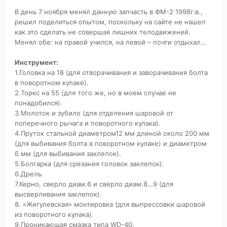
В день 7 ноября менял данную запчасть в ФМ-2 1998г.в.,
решил поделиться опытом, поскольку на сайте не нашел
как это сделать не совершая лишних телодвижений.
Менял обе: на правой учился, на левой – почти отдыхал…
Инструмент:
1.Головка на 18 (для отворачивания и заворачивания болта
в поворотном кулаке).
2.Торкс на 55 (для того же, но в моем случае не
понадобился).
3.Молоток и зубило (для отделения шаровой от
поперечного рычага и поворотного кулака).
4.Пруток стальной диаметром12 мм длиной около 200 мм
(для выбивания болта в поворотном кулаке) и диаметром
6 мм (для выбивания заклепок).
5.Болгарка (для срезания головок заклепок).
6.Дрель.
7.Керно, сверло диам.6 и сверло диам.8…9 (для
высверливания заклепок).
8. «Жигулевская» монтировка (для выпрессовки шаровой
из поворотного кулака).
9.Проникающая смазка типа WD-40.