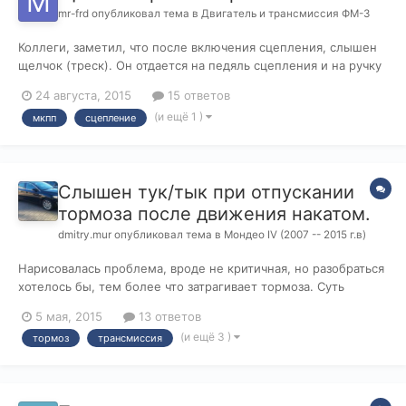
mr-frd
опубликовал тема в
Двигатель и трансмиссия ФМ-3
Коллеги, заметил, что после включения сцепления, слышен
щелчок (треск). Он отдается на педяль сцепления и на ручку
КПП. Чаще, после включения четвёртой передачи. Ходовую
24 августа, 2015
15 ответов
проверяли (в т.ч. шрусы, ступицы). Думаю, что это связано с
(и ещё 1 )
мкпп
сцепление
износом демпферных пружин маховика. Что думаете?
Хочется отмести вариа...
Слышен тук/тык при отпускании
тормоза после движения накатом.
dmitry.mur
опубликовал тема в
Мондео IV (2007 -- 2015 г.в)
Нарисовалась проблема, вроде не критичная, но разобраться
хотелось бы, тем более что затрагивает тормоза. Суть
такова, после движения накатом, на небольшой скорости (на
5 мая, 2015
13 ответов
1й передаче), выжимаю сцепление, нажимаю плавно тормоз,
(и ещё 3 )
тормоз
трансмиссия
машина практически останавливается, отпускаю педаль
тормоза достаточно рез...