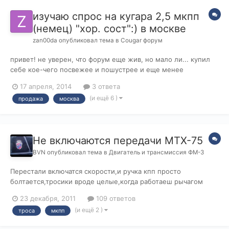
изучаю спрос на кугара 2,5 мкпп
(немец) "хор. сост":) в москве
zan00da
опубликовал тема в
Cougar форум
привет! не уверен, что форум еще жив, но мало ли... купил
себе кое-чего посвежее и пошустрее и еще менее
практичное, посему через недельку планирую повесить
17 апреля, 2014
3 ответа
объяву о продаже. ездил 7 лет, менял масло после 10-12
(и ещё 6 )
продажа
москва
тык, особых проблем не было (из более-менее серьезного
генератор перебирал, больше н...
Не включаются передачи МТХ-75
BVN
опубликовал тема в
Двигатель и трансмиссия ФМ-3
Перестали включатся скорости,и ручка кпп просто
болтается,тросики вроде целые,когда работаеш рычагом
мкпп передача через тросы идет и все на этом,ручка кпп
23 декабря, 2011
109 ответов
просто болтается вместе с тросами без всякой фиксации,кто
(и ещё 2 )
троса
мкпп
знает что это может быть? может у кого уже так
было,помогите советом.