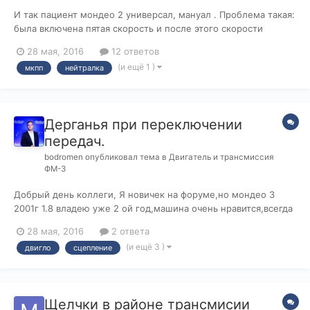
И так пациент мондео 2 универсал, мануал . Проблема такая:
была включена пятая скорость и после этого скорости
перестали включаться, даже на нейтралку поставить не
28 мая, 2016
12 ответов
возможно. Так и стоит на пятой. Тросы проверил все вроде
(и ещё 1 )
мкпп
нейтралка
на месте, и все остальное на месте, но вот когда
переключаешь как бы скоро...
Дерганья при переключении
передач.
bodromen
опубликовал тема в
Двигатель и трансмиссия
ФМ-3
Добрый день коллеги, Я новичек на форуме,но мондео 3
2001г 1.8 владею уже 2 ой год,машина очень нравится,всегда
занимаюсь ей с удовольствием и все проблемы решал
28 мая, 2016
2 ответа
опираясь на этот форму=)Спасибо вам за ваш труд!!! НО
(и ещё 3 )
двигло
сцепление
столкнулся я вот с чем,что и побудило меня на
регистрацию,надеюсь буду активным фо...
Щелчки в районе трансмисии