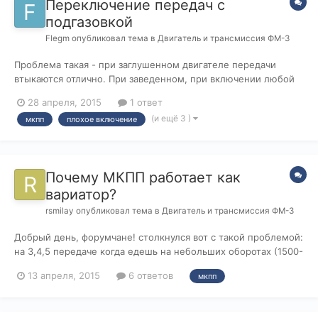
Переключение передач с
подгазовкой
Flegm
опубликовал тема в
Двигатель и трансмиссия ФМ-3
Проблема такая - при заглушенном двигателе передачи
втыкаются отлично. При заведенном, при включении любой
передачи либо приходится применять некоторую силу, либо
28 апреля, 2015
1 ответ
немного подгазовать с нажатой педалью сцепления и
(и ещё 3 )
мкпп
плохое включение
передача легко встает на место. В чем причина такого
поведения?
Почему МКПП работает как
вариатор?
rsmilay
опубликовал тема в
Двигатель и трансмиссия ФМ-3
Добрый день, форумчане! столкнулся вот с такой проблемой:
на 3,4,5 передаче когда едешь на небольших оборотах (1500-
2000) и есть необходимость ускорится, при нажатии на
13 апреля, 2015
6 ответов
мкпп
педаль газа, обороты подскакивают где то до 3000 об/м
держаться а автомобиль должным образом не ускоряется,
потом по мере ускорен...