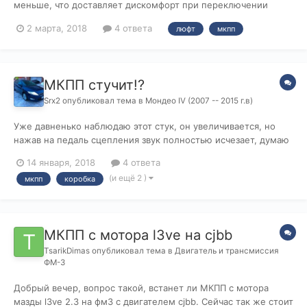
меньше, что доставляет дискомфорт при переключении
скоростей... Люфт на нейтралке, заезжал на пару сто, там
2 марта, 2018
4 ответа
люфт
мкпп
лучшее что сделали (знатоки блин), убрали люфт на
нейтралке, под капотом что-то с тросами делали, но теперь
есть люфт при включенной перед...
МКПП стучит!?
Srx2
опубликовал тема в
Мондео IV (2007 -- 2015 г.в)
Уже давненько наблюдаю этот стук, он увеличивается, но
нажав на педаль сцепления звук полностью исчезает, думаю
скоро придётся снимать коробку и менять подшипник
14 января, 2018
4 ответа
первичного вала, на холодную уж очень сильно грохочет, в
(и ещё 2 )
мкпп
коробка
видео всё есть, на горячую конечно потише) Или может я не
прав, может дело в выж...
МКПП с мотора l3ve на cjbb
TsarikDimas
опубликовал тема в
Двигатель и трансмиссия
ФМ-3
Добрый вечер, вопрос такой, встанет ли МКПП с мотора
мазды l3ve 2.3 на фм3 с двигателем cjbb. Сейчас так же стоит