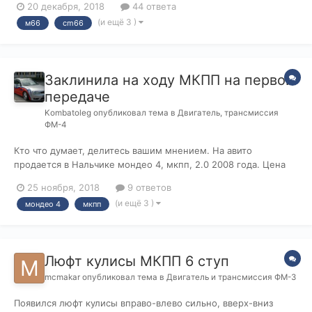
20 декабря, 2018
44 ответа
включаются 1 и задняя R на холодном движке. Тросы ходят
(и ещё 3 )
м66
cm66
хорошо, но возможно, что-то закисло или сбили настройку.
Сервис готов по га...
Заклинила на ходу МКПП на первой
передаче
Kombatoleg
опубликовал тема в
Двигатель, трансмиссия
ФМ-4
Кто что думает, делитесь вашим мнением. На авито
продается в Нальчике мондео 4, мкпп, 2.0 2008 года. Цена
260, на кузове много коцак разных но в целом не критично, 6
25 ноября, 2018
9 ответов
элементов в окрас. Самое интересно, со слов хозяина, что
(и ещё 3 )
мондео 4
мкпп
заклинила коробка на первой передаче, на ходу чуть дал
газку. Сцепление не р...
Люфт кулисы МКПП 6 ступ
mcmakar
опубликовал тема в
Двигатель и трансмиссия ФМ-3
Появился люфт кулисы вправо-влево сильно, вверх-вниз