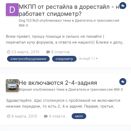
МКПП от рестайла в дорестайл - не
работает спидометр?
Dog 123 RuS
опубликовал тема в
Двигатель и трансмиссия
ФМ-3
Всем привет, прошу помощи и сильно не пинайте )
перечитал кучу форумов, а ответа не нашел((( Ближе к делу,
купил моньку 2,0 МКПП , коробка стоит МТХ-75, машина
23 марта, 2015
8 ответов
дорестайл 2001 года. Вообщем бывший хозяин по
(и ещё 1 )
электрооборудование
спидометр
непонятным для меня причинам менял коробку, естественно
кпп была установлена от рестайла...
Не включаются 2-4-задняя
Biqwaer
опубликовал тема в
Двигатель и трансмиссия ФМ-3
Здравствуйте. Щас столкнулся с проблемой не включаются
нижние передачи, то есть 2, 4 и задняя. Первая, третья,
пятая в рабочем состоянии. Щас уже темно и поздно. Но
8 марта, 2015
4 ответа
мкпп
хотелось бы узнать, что все таки произошло. Ни каких стуков,
хрустов, и прочих инородных звуков не было. Просто как
обычно приехал пос...