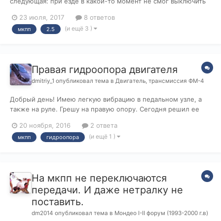
следующая: при езде в какой-то момент не смог выключить
5 передачу. Несколько раз выжимал сцепление-не помогло.
23 июля, 2017
8 ответов
Приложил усилие. В итоге передача выскочила. Но после
(и ещё 3 )
мкпп
2.5
этого перестали нормально включаться 2 и 4 передачи.
Точнее при включении они не "вты...
Правая гидроопора двигателя
dmitriy_1
опубликовал тема в
Двигатель, трансмиссия ФМ-4
Добрый день! Имею легкую вибрацию в педальном узле, а
также на руле. Грешу на правую опору. Сегодня решил ее
самостоятельно дефектовать. После демонтажа, обнаружил
20 ноября, 2016
2 ответа
что кронштейн препления к кузову без особых усилий
(и ещё 1 )
мкпп
гидроопора
двигается относительно кронштейна крепления к двигателю.
Должно ли быть так? Так...
На мкпп не переключаются
передачи. И даже нетралку не
поставить.
dm2014
опубликовал тема в
Мондео I-II форум (1993-2000 г.в)