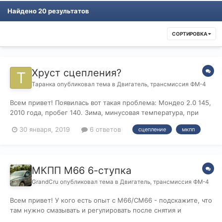
Найдено 20 результатов
СОРТИРОВКА
Хруст сцепления?
Таранка
опубликовал тема в
Двигатель, трансмиссия ФМ-4
Всем привет! Появилась вот такая проблема: Мондео 2.0 145,
2010 года, пробег 140. Зима, минусовая температура, при
запуске двигателя после стоянки и отпустив педаль
30 января, 2019
6 ответов
сцепление
мкпп
сцепления, на нейтрали, появляется хруст-скрежет со
стороны коробки. Если выжать сцепление, посторонний звук
мгновенно пропа...
МКПП М66 6-ступка
GrandCru
опубликовал тема в
Двигатель, трансмиссия ФМ-4
Всем привет! У кого есть опыт с М66/СМ66 - подскажите, что
там нужно смазывать и регулировать после снятия и
установки ? Как у многих после замены сцепы плохо