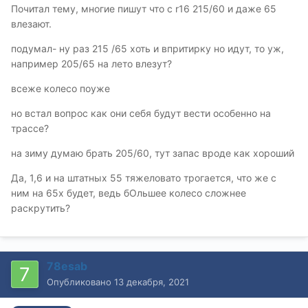
Почитал тему, многие пишут что с r16 215/60 и даже 65
Диск 16 дюймов: 16*2.54/2 = 20.32см или 203.2 мм
влезают.
(по радиусу)
подумал- ну раз 215 /65 хоть и впритирку но идут, то уж,
Диск 17 дюймов: 17*2.54/2 = 21.59см или 215.9 мм
например 205/65 на лето влезут?
(по радиусу)
всеже колесо поуже
Шина 205/55/16: 205*0.55 = 112.75 мм (высота
профиля)
но встал вопрос как они себя будут вести особенно на
трассе?
Шина 205/60/16: 205*0.6 = 123мм (высота прфиля)
на зиму думаю брать 205/60, тут запас вроде как хороший
Шина 235/55/17: 235*0.55 = 129.25 мм (Высота
профиля)
Да, 1,6 и на штатных 55 тяжеловато трогается, что же с
ним на 65х будет, ведь бОльшее колесо сложнее
Шина 235/45/17: 235*0.45 = 105.75мм (высота
раскрутить?
прфиля)
Шина 235/50/17: 235*0.5 = 117.5мм (высота профиля)
78esab
Опубликовано
13 декабря, 2021
Общий радиус
колеса с шиной 205/55/16 = 203.2 + 112.75 = 315.95