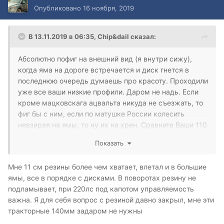
Опубликовано
16 ноября, 2019
В 13.11.2019 в 06:35,
Chip&dail
сказал:
Абсолютно пофиг на внешний вид (я внутри сижу),
когда яма на дороге встречается и диск гнется в
последнюю очередь думаешь про красоту. Проходили
уже все ваши низкие профили. Даром не надь. Если
кроме мацковскага ацвальта никуда не съезжать, то
фиг бы с ним, если по матушке России колесить
невзирая на ямы, то ну их на хрен. Сравните Ваши 110
мм резины и 140 мм резины на 215/65/16 и 130 мм
Показать
резины на 235/55/17.
Мне 11 см резины более чем хватает, влетал и в большие
ямы, все в порядке с дисками. В поворотах резину не
подламывает, при 220лс под капотом управляемость
важна. Я для себя вопрос с резиной давно закрыл, мне эти
тракторные 140мм задаром не нужны