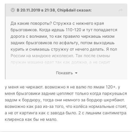
В 20.11.2019 в 21:38,
Chip&dail
сказал:
Да какие повороты? Стружка с нижнего края
брызговиков. Когда идешь 110-120 и тут попадается
дорога с волнами, то как правило чиркаешь низом
задних брызговиков по асфальту, потом выходишь
курить и снимаешь стружку от нечего делать. Я пол
России на мандюке исколесил. Так после смены
пружин машина едет так как должна, а не сидит
брюхом на пузе.
Показать
у меня не чиркают. возможно я не валю по ямам 120+. у
меня брызговики задние цепляют только когда паркуешься
задом к бордюру, тогда они немного за бордюр шкрябают.
возможно как раз из-за того, что колёса нормальные стоят,
а не от картинга как с завода было. 2 с лишним сантиметра
клиренса как бы не мало.