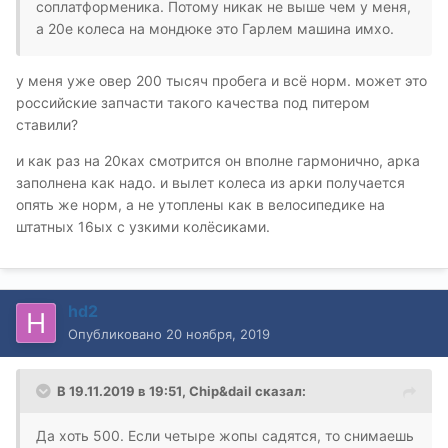
соплатформеника. Потому никак не выше чем у меня,
а 20е колеса на мондюке это Гарлем машина имхо.
у меня уже овер 200 тысяч пробега и всё норм. может это
российские запчасти такого качества под питером
ставили?
и как раз на 20ках смотрится он вполне гармонично, арка
заполнена как надо. и вылет колеса из арки получается
опять же норм, а не утоплены как в велосипедике на
штатных 16ых с узкими колёсиками.
hd2
Опубликовано
20 ноября, 2019
В 19.11.2019 в 19:51,
Chip&dail
сказал:
Да хоть 500. Если четыре жопы садятся, то снимаешь