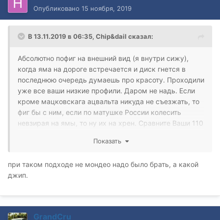
Опубликовано
15 ноября, 2019
В 13.11.2019 в 06:35,
Chip&dail
сказал:
Абсолютно пофиг на внешний вид (я внутри сижу),
когда яма на дороге встречается и диск гнется в
последнюю очередь думаешь про красоту. Проходили
уже все ваши низкие профили. Даром не надь. Если
кроме мацковскага ацвальта никуда не съезжать, то
фиг бы с ним, если по матушке России колесить
невзирая на ямы, то ну их на хрен. Сравните Ваши 110
мм резины и 140 мм резины на 215/65/16 и 130 мм
Показать
резины на 235/55/17.
при таком подходе не мондео надо было брать, а какой
джип.
GrandCru