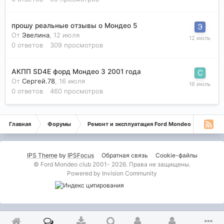
прошу реальные отзывы о Мондео 5
От
Эвелина
,
12 июля
0
ответов
309
просмотров
АКПП SD4E форд Мондео 3 2001 года
От
Сергей.78
,
16 июля
0
ответов
460
просмотров
Главная
Форумы
Ремонт и эксплуатация Ford Mondeo
Монде
IPS Theme
by
IPSFocus
Обратная связь
Cookie-файлы
© Ford Mondeo club 2001- 2026. Права не защищены.
Powered by Invision Community