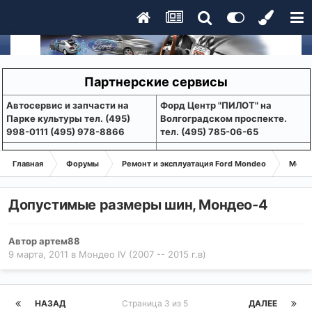
Партнерские сервисы
Aвтосервис и запчасти на
Форд Центр "ПИЛОТ" на
Парке культуры тел. (495)
Волгоградском проспекте.
998-0111 (495) 978-8866
тел. (495) 785-06-65
Главная
Форумы
Ремонт и эксплуатация Ford Mondeo
Монде
Допустимые размеры шин, Мондео-4
Автор
артем88
9 марта, 2011
в
Мондео IV (2007 -- 2015 г.в)
НАЗАД
Страница 3 из 5
ДАЛЕЕ