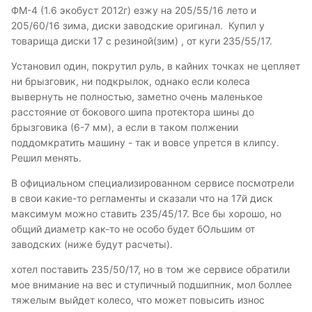
ФМ-4 (1.6 экобуст 2012г) езжу на 205/55/16 лето и
205/60/16 зима, диски заводские оригинал. Купил у
товарища диски 17 с резиной(зим) , от куги 235/55/17.
Установил один, покрутил руль, в кайних точках не цепляет
ни брызговик, ни подкрылок, однако если колеса
вывернуть не полностью, заметно очень маленькое
расстояние от бокового шипа протектора шины до
брызговика (6-7 мм), а если в таком полжении
поддомкратить машину - так и вовсе упрется в клипсу.
Решил менять.
В официальном специализированном сервисе посмотрели
в свои какие-то регламенты и сказали что на 17й диск
максимум можно ставить 235/45/17. Все бы хорошо, но
общий диаметр как-то не особо будет бОльшим от
заводских (ниже будут расчеты).
хотел поставить 235/50/17, но в том же сервисе обратили
мое внимание на вес и ступичный подшипник, мол боллее
тяжелым выйдет колесо, что может повысить износ