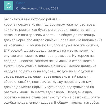
Gear
Опубликовано
17 мая, 2021
расскажу я вам историю ребята...
короче поехал в крым, под ростовом уже почувствовал
какие-то рывки, как будто регенерация включается, но
потом они повторились и опять... в общем до гостиницы
доехал норм, посмотрел ошибки - превышение напряжения
на клапане ЕГР, ну думаю ОК, пробег уже все же 290ткм,
ЕГР родной, думаю доеду, заглушу на месте, потом по
случаю или поменяю или перепрошьюсь. Ну короче на
след день поехал, зажегся чек и машина стала жестко
тупить. Прочитал на заправке ошибки - низкое давление
наддува по датчику на впуске... ну думаю ЕГР дурит и
стравливает давление через недозакрытый клапан,
сбросил ошибки, поставил заглушку перед впускным,
доехал до места норм, ну чуть вроде подтупливала на
разгонах моня. На месте ездил норм. Перед выездом
обратно машина стала реально тупить на разгонах... опять
ошибка по давлению наддува. В общем, треснул патрубок