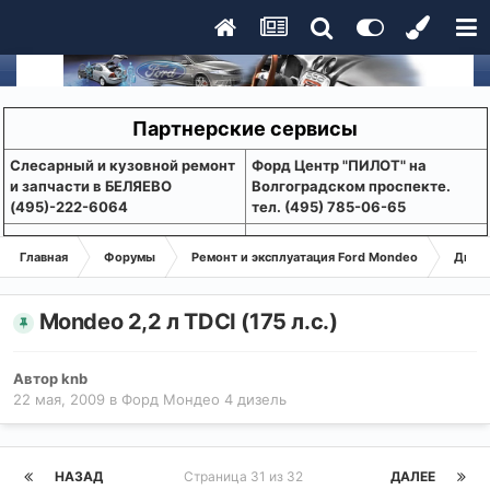
Партнерские сервисы
Слесарный и кузовной ремонт
Форд Центр "ПИЛОТ" на
и запчасти в БЕЛЯЕВО
Волгоградском проспекте.
(495)-222-6064
тел. (495) 785-06-65
Главная
Форумы
Ремонт и эксплуатация Ford Mondeo
Дизе
Mondeo 2,2 л TDCI (175 л.с.)
Автор
knb
22 мая, 2009
в
Форд Мондео 4 дизель
НАЗАД
Страница 31 из 32
ДАЛЕЕ