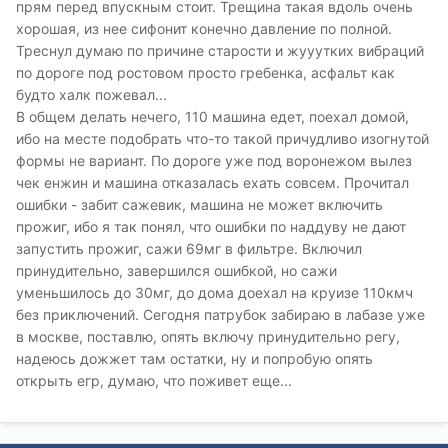
прям перед впускным стоит. Трещина такая вдоль очень
хорошая, из нее сифонит конечно давление по полной.
Треснул думаю по причине старости и жууутких вибраций
по дороге под ростовом просто гребенка, асфальт как
будто халк пожевал...
В общем делать нечего, 110 машина едет, поехал домой,
ибо на месте подобрать что-то такой причудливо изогнутой
формы не вариант. По дороге уже под воронежом вылез
чек енжин и машина отказалась ехать совсем. Прочитал
ошибки - забит сажевик, машина не может включить
прожиг, ибо я так понял, что ошибки по наддуву не дают
запустить прожиг, сажи 69мг в фильтре. Включил
принудительно, завершился ошибкой, но сажи
уменьшилось до 30мг, до дома доехал на круизе 110кмч
без приключений. Сегодня патрубок забираю в лабазе уже
в москве, поставлю, опять включу принудительно регу,
надеюсь дожжет там остатки, ну и попробую опять
открыть егр, думаю, что поживет еще...