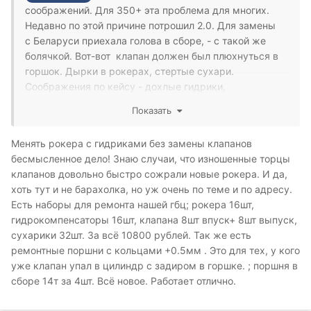
соображений. Для 350+ эта проблема для многих.
Недавно по этой причине потрошил 2.0. Для замены
с Беларуси приехала голова в сборе, - с такой же
болячкой. Вот-вот клапан должен был плюхнуться в
горшок. Дырки в рокерах, стертые сухари.
Соображения по кейсу - дохлые гидрики,
конструктивно ограниченный ресурс узла. Чем-то
Показать
напылять, покрывать смысла не вижу экономически.
Поднять р/валы - превентивно менять рокера с
Менять рокера с гидриками без замены клапанов
гидриками. Дорого, но если на авто лежат
бесмысленное дело! Знаю случаи, что изношенные торцы
хозяйственные задачи - целесообразно
клапанов довольно быстро сожрали новые рокера. И да,
хоть тут и не барахолка, но уж очень по теме и по адресу.
Есть наборы для ремонта нашей гбц; рокера 16шт,
гидрокомпенсаторы 16шт, клапана 8шт впуск+ 8шт выпуск,
сухарики 32шт. За всё 10800 рублей. Так же есть
ремонтные поршни с кольцами +0.5мм . Это для тех, у кого
уже клапан упал в цилиндр с задиром в горшке. ; поршня в
сборе 14т за 4шт. Всё новое. Работает отлично.