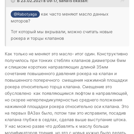
В 23.02.2021 в 09:17,
saha15
сказал:
как часто меняют масло данных
@Rabotyaga
моторов?
Тот который мы вкрывали, можно считать новые
рокера и торцы клапанов
Как только не меняют это масло- итог один. Конструктивно
получилось при тонких стеблях клапанов диаметром 6мм
и слишком коротких направляющих длиной 35мм
сочетание повышенного давления рокера на клапан и
повышенного поперечного смещения нажимной площадки
рокера относительно торца клапана. Смещение это
обусловлено как появляющимся люфтом в направляющей,
но скорее неперпендикулярностью среднего положения
нажимной площадки рокера относительно оси клапана. Это
на первых ВАЗах было, потом там это исправили, посадив
клапана глубже в седлах, сделав выше выступание штока.
У нас можно разве что добавлять к маслу больше
модификаторов трения, но это с новья нужно было делать.