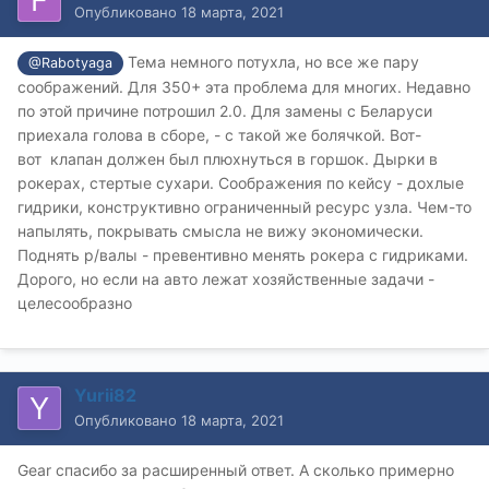
Опубликовано
18 марта, 2021
Тема немного потухла, но все же пару
@Rabotyaga
соображений. Для 350+ эта проблема для многих. Недавно
по этой причине потрошил 2.0. Для замены с Беларуси
приехала голова в сборе, - с такой же болячкой. Вот-
вот клапан должен был плюхнуться в горшок. Дырки в
рокерах, стертые сухари. Соображения по кейсу - дохлые
гидрики, конструктивно ограниченный ресурс узла. Чем-то
напылять, покрывать смысла не вижу экономически.
Поднять р/валы - превентивно менять рокера с гидриками.
Дорого, но если на авто лежат хозяйственные задачи -
целесообразно
Yurii82
Опубликовано
18 марта, 2021
Gear спасибо за расширенный ответ. А сколько примерно