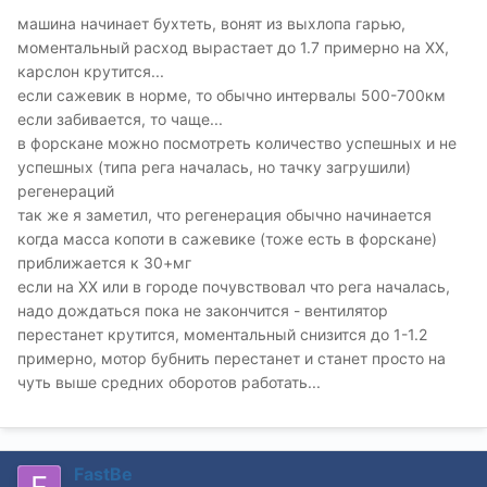
машина начинает бухтеть, вонят из выхлопа гарью,
моментальный расход вырастает до 1.7 примерно на ХХ,
карслон крутится...
если сажевик в норме, то обычно интервалы 500-700км
если забивается, то чаще...
в форскане можно посмотреть количество успешных и не
успешных (типа рега началась, но тачку загрушили)
регенераций
так же я заметил, что регенерация обычно начинается
когда масса копоти в сажевике (тоже есть в форскане)
приближается к 30+мг
если на ХХ или в городе почувствовал что рега началась,
надо дождаться пока не закончится - вентилятор
перестанет крутится, моментальный снизится до 1-1.2
примерно, мотор бубнить перестанет и станет просто на
чуть выше средних оборотов работать...
FastBe