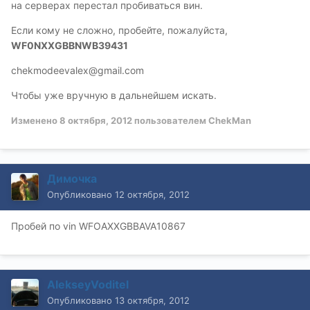
на серверах перестал пробиваться вин.
Если кому не сложно, пробейте, пожалуйста,
WF0NXXGBBNWB39431
chekmodeevalex@gmail.com
Чтобы уже вручную в дальнейшем искать.
Изменено
8 октября, 2012
пользователем ChekMan
Димочка
Опубликовано
12 октября, 2012
Пробей по vin WFOAXXGBBAVA10867
AlekseyVoditel
Опубликовано
13 октября, 2012