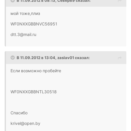
В 11.09.2012 в 08:13, Север89 сказал:
мой тоже,плиз
WF0NXXGBBNVC56951
dtt.3@mail.ru
В 11.09.2012 в 13:04, zaslav01 сказал:
Если возможно пробейте
WF0NXXGBBNTL30518
Спасибо
krivel@open.by