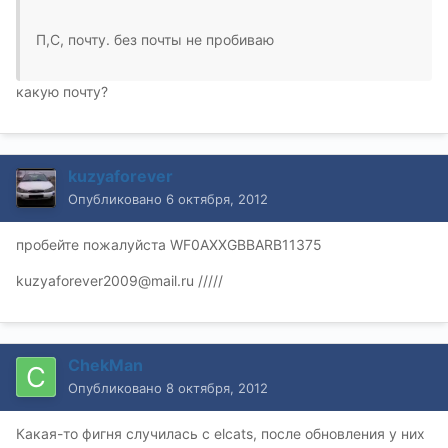
П,С, почту. без почты не пробиваю
какую почту?
kuzyaforever
Опубликовано
6 октября, 2012
пробейте пожалуйста WF0AXXGBBARB11375
kuzyaforever2009@mail.ru /////
ChekMan
Опубликовано
8 октября, 2012
Какая-то фигня случилась с elcats, после обновления у них