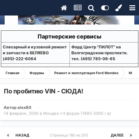
Партнерские сервисы
Слесарный и кузовной ремонт
Форд Центр "ПИЛОТ" на
и запчасти в БЕЛЯЕВО
Волгоградском проспекте.
(495)-222-6064
тел. (495) 785-06-65
Главная
Форумы
Ремонт и эксплуатация Ford Mondeo
Монде
По пробитию VIN - СЮДА!
Автор
alex80
14 февраля, 2006
в
Мондео I-II форум (1993-2000 г.в)
НАЗАД
Страница 180 из 205
ДАЛЕЕ