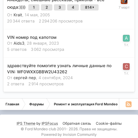
сюда:))))
1
2
3
4
814
От
Krait
,
14 мая, 2005
20 344
ответа
2 294 206
просмотров
VIN номер под капотом
От
Aids3
,
28 января, 2023
5
ответов
3 062
просмотра
здравствуйте помогите узнать личные данные по
VIN: WF0WXXGBBW2U43262
От
сергей пер
,
4 сентября, 2024
2
ответа
2 914
просмотров
Главная
Форумы
Ремонт и эксплуатация Ford Mondeo
Монде
IPS Theme
by
IPSFocus
Обратная связь
Cookie-файлы
© Ford Mondeo club 2001- 2026. Права не защищены.
Powered by Invision Community