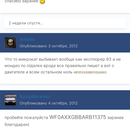
спасибо заранее
2 недели спустя...
witoks
Опубликовано
3 октября, 2012
Что то микрокат выбивает вообще как експлорер 93 а не
мондео по отделке вроде все правильно пишет а вот о
двигателе и всем остальном ноль
WF0FXXGBBFVD44663
kuzyaforever
Опубликовано
4 октября, 2012
WF0AXXGBBARB11375
пробейте пожалуйста
заранее
благодарен)