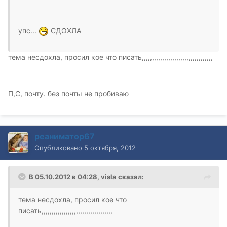
упс...
СДОХЛА
тема несдохла, просил кое что писать,,,,,,,,,,,,,,,,,,,,,,,,,,,,,,,,,,,
П,С, почту. без почты не пробиваю
реаниматор67
Опубликовано
5 октября, 2012
В 05.10.2012 в 04:28, visla сказал:
тема несдохла, просил кое что
писать,,,,,,,,,,,,,,,,,,,,,,,,,,,,,,,,,,,