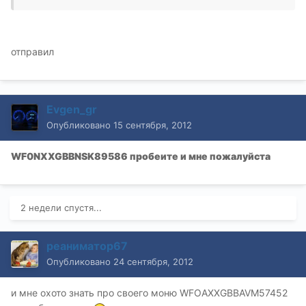
отправил
Evgen_gr
Опубликовано
15 сентября, 2012
WF0NXXGBBNSK89586
пробеите и мне пожалуйста
2 недели спустя...
реаниматор67
Опубликовано
24 сентября, 2012
и мне охото знать про своего моню WFOAXXGBBAVM57452