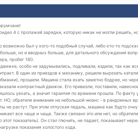
орумчане!
ондео 4 с пропажей зарядки, которую никак не могли решить, 
 возможно был у кого-то подобный случай, либо кто-то подска
обольше, но и вводных больше, для детального обсуждения вопр
ера, пробег 180.
движке, особо не задумывались, подливали, ездили, так как все
нтракт. В один из приездов к механику, решили вырезать катали
обманки), прошили. Машина стала ехать заметно бодрее, но чер
аказали контрактный движок. Его привезли, поставили, навесное
ишлось уехать, а значит гарантия по времени прошла. По факту
. НО, обратили внимание на небольшой нюанс - в рандомных вр
ты не растут. При этом отпуская педаль, машина как будто очн
никает все чаще и чаще. Также связано это или нет, но обратил
о этот показатель). Он стал глючить, не падает, показывает н
нагрузке показания холостого хода.