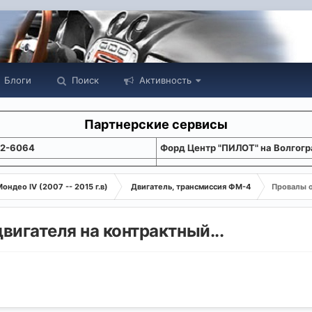
Блоги
Поиск
Активность
Партнерские сервисы
22-6064
Форд Центр "ПИЛОТ" на Волгогр
ондео IV (2007 -- 2015 г.в)
Двигатель, трансмиссия ФМ-4
Провалы о
игателя на контрактный...