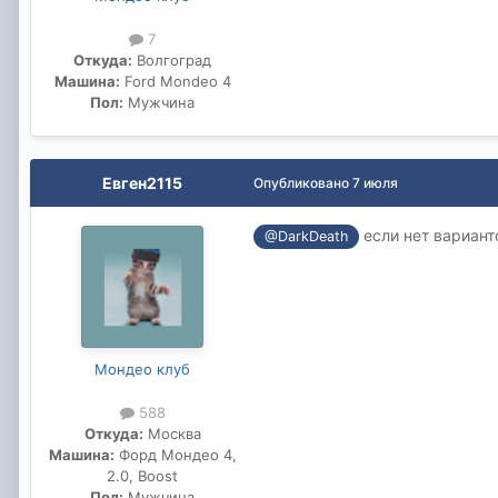
7
Откуда:
Волгоград
Машина:
Ford Mondeo 4
Пол:
Мужчина
Евген2115
Опубликовано
7 июля
если нет вариант
@DarkDeath
Мондео клуб
588
Откуда:
Москва
Машина:
Форд Мондео 4,
2.0, Boost
Пол:
Мужчина