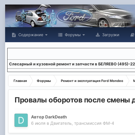
Содержание
Форумы
Загрузки
Слесарный и кузовной ремонт и запчасти в БЕЛЯЕВО (495)-2
Главная
Форумы
Ремонт и эксплуатация Ford Mondeo
М
Провалы оборотов после смены дв
Автор
DarkDeath
6 июля
в
Двигатель, трансмиссия ФМ-4