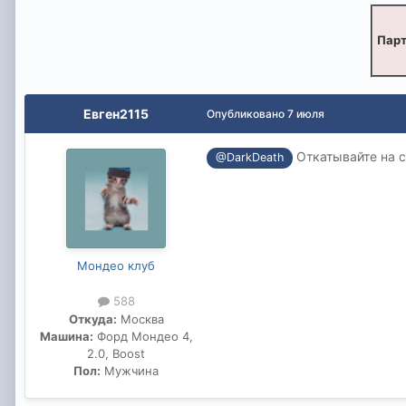
Парт
Евген2115
Опубликовано
7 июля
Откатывайте на с
@DarkDeath
Мондео клуб
588
Откуда:
Москва
Машина:
Форд Мондео 4,
2.0, Boost
Пол:
Мужчина