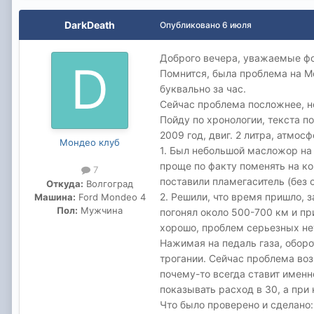
DarkDeath
Опубликовано
6 июля
Доброго вечера, уважаемые ф
Помнится, была проблема на М
буквально за час.
Сейчас проблема посложнее, но
Пойду по хронологии, текста п
2009 год, двиг. 2 литра, атмосф
Мондео клуб
1. Был небольшой масложор на 
проще по факту поменять на ко
7
поставили пламегаситель (без 
Откуда:
Волгоград
2. Решили, что время пришло, з
Машина:
Ford Mondeo 4
Пол:
Мужчина
погонял около 500-700 км и пр
хорошо, проблем серьезных нет
Нажимая на педаль газа, оборо
трогании. Сейчас проблема воз
почему-то всегда ставит именн
показывать расход в 30, а при 
Что было проверено и сделано: