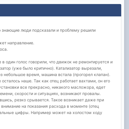
но знающие люди подсказали и проблему решили
жет направление.
оса.
 в один голос говорили, что движок не ремонтируется и
затор (уже было критично). Катализатор вырезали,
ез небольшое время, машина встала (прогорел клапан).
 осталось наше. Так как отец работает вахтами, он его
 установки все прекрасно, никакого масложора, едет
емени, скорости и ситуациях, возникают провалы.
увшись, резко срывается. Такое возникает даже при
и внимание на показания расхода в моменте (отец
ереальные цифры. Например может на холостом ходу