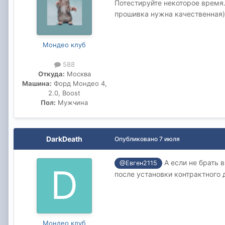
Потестируйте некоторое время.
прошивка нужна качественная)
Мондео клуб
588
Откуда:
Москва
Машина:
Форд Мондео 4,
2.0, Boost
Пол:
Мужчина
DarkDeath
Опубликовано
7 июля
А если не брать 
@Евген2115
после установки контрактного 
Мондео клуб