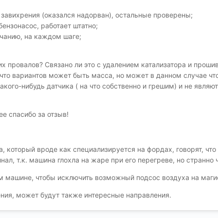
 завихрения (оказался надорван), остальные проверены;
бензонасос, работает штатно;
лчанию, на каждом шаге;
их провалов? Связано ли это с удалением катализатора и прошив
 что вариантов может быть масса, но может в данном случае что
какого-нибудь датчика ( на что собственно и грешим) и не явля
е спасибо за отзыв!
а, который вроде как специализируется на фордах, говорят, что
нал, т.к. машина глохла на жаре при его перегреве, но странно
м машине, чтобы исключить возможный подсос воздуха на маги
ния, может будут также интересные направления.