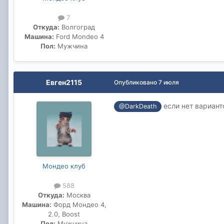
7
Откуда:
Волгоград
Машина:
Ford Mondeo 4
Пол:
Мужчина
Евген2115
Опубликовано
7 июля
если нет вариант
@DarkDeath
Мондео клуб
588
Откуда:
Москва
Машина:
Форд Мондео 4,
2.0, Boost
Пол:
Мужчина