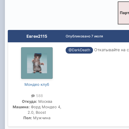
Парт
Евген2115
Опубликовано
7 июля
Откатывайте на с
@DarkDeath
Мондео клуб
588
Откуда:
Москва
Машина:
Форд Мондео 4,
2.0, Boost
Пол:
Мужчина