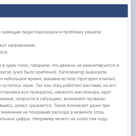
но знающие люди подсказали и проблему решили
жет направление.
оса.
 в один голос говорили, что движок не ремонтируется и
затор (уже было критично). Катализатор вырезали,
ез небольшое время, машина встала (прогорел клапан).
 осталось наше. Так как отец работает вахтами, он его
 установки все прекрасно, никакого масложора, едет
емени, скорости и ситуациях, возникают провалы.
увшись, резко срывается. Такое возникает даже при
и внимание на показания расхода в моменте (отец
ереальные цифры. Например может на холостом ходу