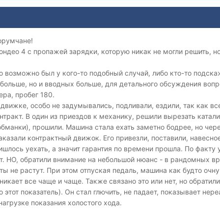
орумчане!
ондео 4 с пропажей зарядки, которую никак не могли решить, 
 возможно был у кого-то подобный случай, либо кто-то подска
обольше, но и вводных больше, для детального обсуждения вопр
ера, пробег 180.
движке, особо не задумывались, подливали, ездили, так как все
нтракт. В один из приездов к механику, решили вырезать катали
обманки), прошили. Машина стала ехать заметно бодрее, но чер
аказали контрактный движок. Его привезли, поставили, навесное
ишлось уехать, а значит гарантия по времени прошла. По факту
. НО, обратили внимание на небольшой нюанс - в рандомных вр
ты не растут. При этом отпуская педаль, машина как будто очн
никает все чаще и чаще. Также связано это или нет, но обратил
о этот показатель). Он стал глючить, не падает, показывает н
нагрузке показания холостого хода.