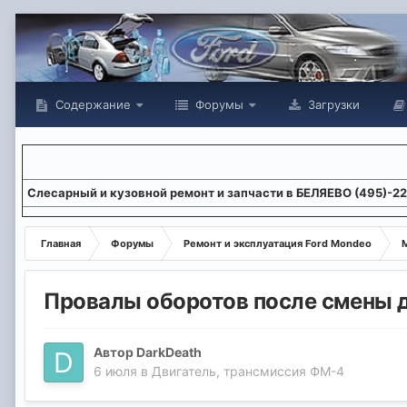
Содержание
Форумы
Загрузки
Слесарный и кузовной ремонт и запчасти в БЕЛЯЕВО (495)-2
Главная
Форумы
Ремонт и эксплуатация Ford Mondeo
М
Провалы оборотов после смены дв
Автор
DarkDeath
6 июля
в
Двигатель, трансмиссия ФМ-4