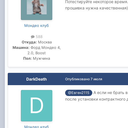
Потестируйте некоторое время.
прошивка нужна качественная)
Мондео клуб
588
Откуда:
Москва
Машина:
Форд Мондео 4,
2.0, Boost
Пол:
Мужчина
DarkDeath
Опубликовано
7 июля
А если не брать 
@Евген2115
после установки контрактного 
Мондео клуб