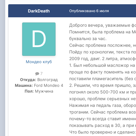
DarkDeath
Опубликовано
6 июля
Доброго вечера, уважаемые ф
Помнится, была проблема на М
буквально за час.
Сейчас проблема посложнее, но
Пойду по хронологии, текста п
2009 год, двиг. 2 литра, атмосф
Мондео клуб
1. Был небольшой масложор на 
проще по факту поменять на ко
7
поставили пламегаситель (без 
Откуда:
Волгоград
2. Решили, что время пришло, з
Машина:
Ford Mondeo 4
Пол:
Мужчина
погонял около 500-700 км и пр
хорошо, проблем серьезных нет
Нажимая на педаль газа, оборо
трогании. Сейчас проблема воз
почему-то всегда ставит именн
показывать расход в 30, а при 
Что было проверено и сделано: