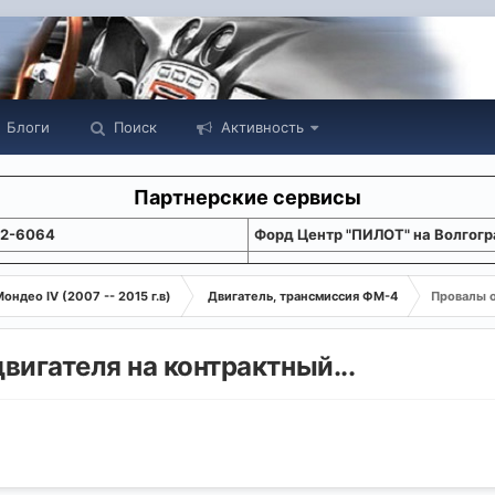
Блоги
Поиск
Активность
Партнерские сервисы
22-6064
Форд Центр "ПИЛОТ" на Волгогр
ондео IV (2007 -- 2015 г.в)
Двигатель, трансмиссия ФМ-4
Провалы о
игателя на контрактный...