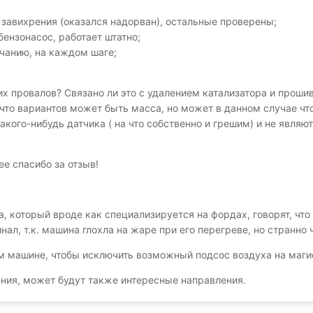
 завихрения (оказался надорван), остальные проверены;
бензонасос, работает штатно;
лчанию, на каждом шаге;
их провалов? Связано ли это с удалением катализатора и прошив
 что вариантов может быть масса, но может в данном случае что
какого-нибудь датчика ( на что собственно и грешим) и не явля
е спасибо за отзыв!
а, который вроде как специализируется на фордах, говорят, что
нал, т.к. машина глохла на жаре при его перегреве, но странно
м машине, чтобы исключить возможный подсос воздуха на маги
ния, может будут также интересные направления.