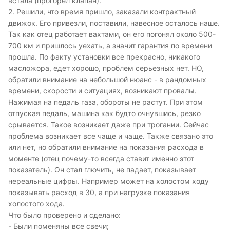
встала (прогорел клапан).
2. Решили, что время пришло, заказали контрактный
движок. Его привезли, поставили, навесное осталось наше.
Так как отец работает вахтами, он его погонял около 500-
700 км и пришлось уехать, а значит гарантия по времени
прошла. По факту установки все прекрасно, никакого
масложора, едет хорошо, проблем серьезных нет. НО,
обратили внимание на небольшой нюанс - в рандомных
времени, скорости и ситуациях, возникают провалы.
Нажимая на педаль газа, обороты не растут. При этом
отпуская педаль, машина как будто очнувшись, резко
срывается. Такое возникает даже при трогании. Сейчас
проблема возникает все чаще и чаще. Также связано это
или нет, но обратили внимание на показания расхода в
моменте (отец почему-то всегда ставит именно этот
показатель). Он стал глючить, не падает, показывает
нереальные цифры. Например может на холостом ходу
показывать расход в 30, а при нагрузке показания
холостого хода.
Что было проверено и сделано:
- Были поменяны все свечи;