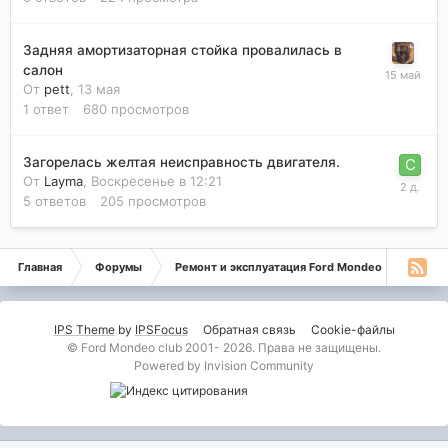
Задняя амортизаторная стойка провалилась в
салон
От
pett
,
13 мая
1
ответ
680
просмотров
Загорелась желтая неисправность двигателя.
От
Layma
,
Воскресенье в 12:21
5
ответов
205
просмотров
Главная
Форумы
Ремонт и эксплуатация Ford Mondeo
Монде
IPS Theme
by
IPSFocus
Обратная связь
Cookie-файлы
© Ford Mondeo club 2001- 2026. Права не защищены.
Powered by Invision Community