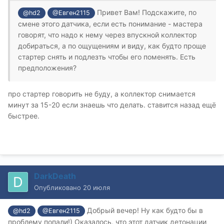
Привет Вам! Подскажите, по
@hd2
@Евген2115
смене этого датчика, если есть понимание - мастера
говорят, что надо к нему через впускной коллектор
добираться, а по ощущениям и виду, как будто проще
стартер снять и подлезть чтобы его поменять. Есть
предположения?
про стартер говорить не буду, а коллектор снимается
минут за 15-20 если знаешь что делать. ставится назад ещё
быстрее.
DarkDeath
Опубликовано
20 июля
Добрый вечер! Ну как будто бы в
@hd2
@Евген2115
проблему попали!) Оказалось, что этот датчик детонации