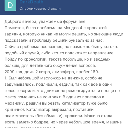
DarkDeath
Опубликовано
6 июля
Доброго вечера, уважаемые форумчане!
Помнится, была проблема на Мондео 4 с пропажей
зарядки, которую никак не могли решить, но знающие люди
подсказали и проблему решили буквально за час.
Сейчас проблема посложнее, но возможно был у кого-то
подобный случай, либо кто-то подскажет направление.
Пойду по хронологии, текста побольше, но и вводных
больше, для детального обсуждения вопроса.
2009 год, двиг. 2 литра, атмосфера, пробег 180.
1. Был небольшой масложор на движке, особо не
задумывались, подливали, ездили, так как все в один
голос говорили, что движок не ремонтируется и проще по
факту поменять на контракт. В один из приездов к
механику, решили вырезать катализатор (уже было
критично). Катализатор вырезали, поставили
пламегаситель (без обманки), прошили. Машина стала
ехать заметно бодрее, но через небольшое время, машина