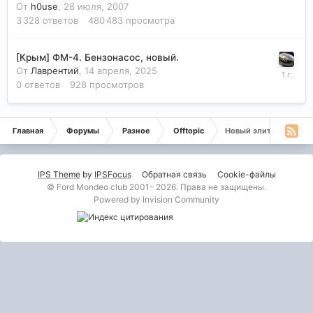
От
h0use
,
28 июля, 2007
3 328
ответов
480 483
просмотра
[Крым] ФМ-4. Бензонасос, новый.
От
Лаврентий
,
14 апреля, 2025
0
ответов
928
просмотров
Главная
Форумы
Разное
Offtopic
Новый элитный район
IPS Theme
by
IPSFocus
Обратная связь
Cookie-файлы
© Ford Mondeo club 2001- 2026. Права не защищены.
Powered by Invision Community