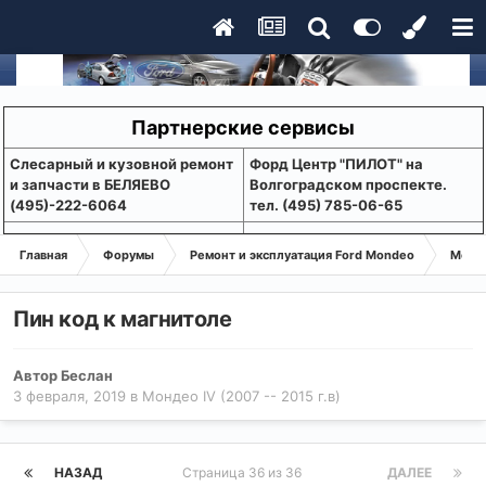
Партнерские сервисы
Слесарный и кузовной ремонт
Форд Центр "ПИЛОТ" на
и запчасти в БЕЛЯЕВО
Волгоградском проспекте.
(495)-222-6064
тел. (495) 785-06-65
Главная
Форумы
Ремонт и эксплуатация Ford Mondeo
Монде
Пин код к магнитоле
Автор
Беслан
3 февраля, 2019
в
Мондео IV (2007 -- 2015 г.в)
НАЗАД
Страница 36 из 36
ДАЛЕЕ