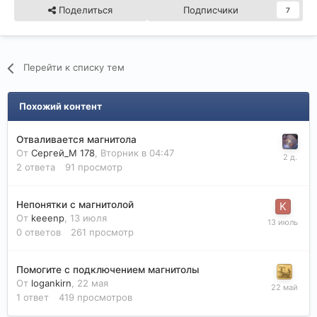
Поделиться
Подписчики
7
Перейти к списку тем
Похожий контент
Отваливается магнитола
От
Сергей_М 178
,
Вторник в 04:47
2
ответа
91
просмотр
Непонятки с магнитолой
От
keeenp
,
13 июля
0
ответов
261
просмотр
Помогите с подключением магнитолы
От
logankirn
,
22 мая
1
ответ
419
просмотров