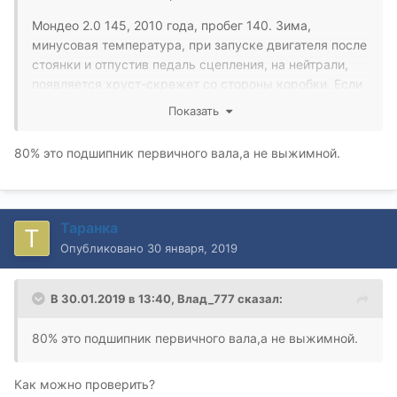
Мондео 2.0 145, 2010 года, пробег 140. Зима,
минусовая температура, при запуске двигателя после
стоянки и отпустив педаль сцепления, на нейтрали,
появляется хруст-скрежет со стороны коробки. Если
выжать сцепление, посторонний звук мгновенно
Показать
пропадает. Если отпустить - скрежет. Пропадает
скрежет секунд через 5-10, если выжать и отпустить
80% это подшипник первичного вала,а не выжимной.
сцепление, снова несколько секунд шумит, через
минуту максимум, все становится нормально.
Появляется исключительно при минусовой
Таранка
температуре, при плюсовой все отлично, и только
Опубликовано
30 января, 2019
если машина какое то время постояла. Сцепление
еще заводское, схватывает в самом конце ходе
педали, не буксует.
В 30.01.2019 в 13:40,
Влад_777
сказал:
Так же, с трудом включается первая передача, если
80% это подшипник первичного вала,а не выжимной.
машина катится. Если машина стоит, включается без
проблем.
Как можно проверить?
Что стоит заменить первым, с чего начать?