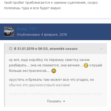
твой пробег приближается к замене сцепления, скоро
полезешь туда и все будет видно
Влад_777
Опубликовано
4 февраля, 2019
В 31.01.2019 в 06:03,
strannikk
сказал:
ну вот, еще коробку по первому свистку начни
разбирать... она не ломается, она вечная...
слушай
больше экстрасенсов....
хрустеть и брякать там может все что угодно, но
обычно это двухмассовый маховик
твой пробег приближается к замене сцепления, скоро
полезешь туда и все будет видно Вам далеко до
Показать
экстрасенса,вы хоть понимаете,как маховик
работает?Не говорите глупости если не знаете в чем