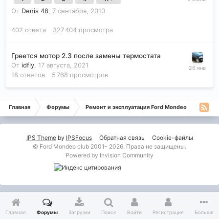
От
Denis 48
,
7 сентября, 2010
402
ответа
327 404
просмотра
Греется мотор 2.3 после замены термостата
От
idfly
,
17 августа, 2021
18
ответов
5 768
просмотров
Главная
Форумы
Ремонт и эксплуатация Ford Mondeo
Монде
IPS Theme
by
IPSFocus
Обратная связь
Cookie-файлы
© Ford Mondeo club 2001- 2026. Права не защищены.
Powered by Invision Community
Главная
Форумы
Загрузки
Поиск
Войти
Регистрация
Больше