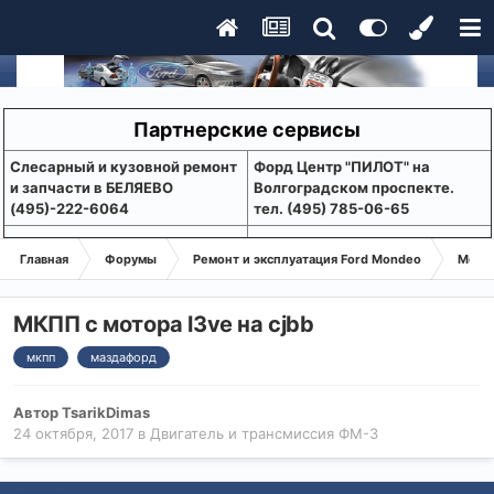
Партнерские сервисы
Слесарный и кузовной ремонт
Форд Центр "ПИЛОТ" на
и запчасти в БЕЛЯЕВО
Волгоградском проспекте.
(495)-222-6064
тел. (495) 785-06-65
Главная
Форумы
Ремонт и эксплуатация Ford Mondeo
Монде
МКПП с мотора l3ve на cjbb
мкпп
маздафорд
Автор
TsarikDimas
24 октября, 2017
в
Двигатель и трансмиссия ФМ-3