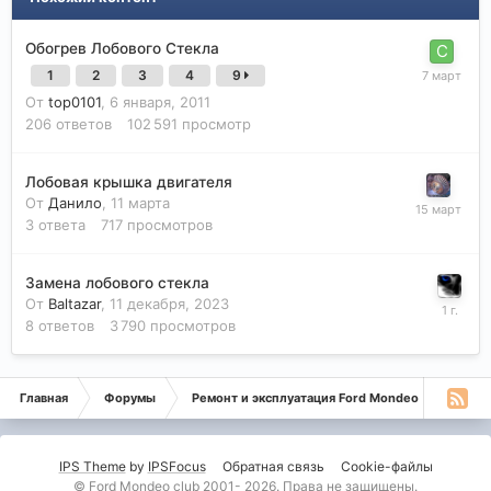
Обогрев Лобового Стекла
1
2
3
4
9
От
top0101
,
6 января, 2011
206
ответов
102 591
просмотр
Лобовая крышка двигателя
От
Данило
,
11 марта
3
ответа
717
просмотров
Замена лобового стекла
От
Baltazar
,
11 декабря, 2023
8
ответов
3 790
просмотров
Главная
Форумы
Ремонт и эксплуатация Ford Mondeo
Форд 
IPS Theme
by
IPSFocus
Обратная связь
Cookie-файлы
© Ford Mondeo club 2001- 2026. Права не защищены.