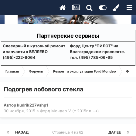
Партнерские сервисы
Слесарный и кузовной ремонт
Форд Центр "ПИЛОТ" на
и запчасти в БЕЛЯЕВО
Волгоградском проспекте.
(495)-222-6064
тел. (495) 785-06-65
Главная
Форумы
Ремонт и эксплуатация Ford Mondeo
Форд 
Подогрев лобового стекла
Автор
kudrik227vshp1
30 ноября, 2015
в
Форд Мондео V (с 2015г.в -->)
НАЗАД
Страница 4 из 62
ДАЛЕЕ