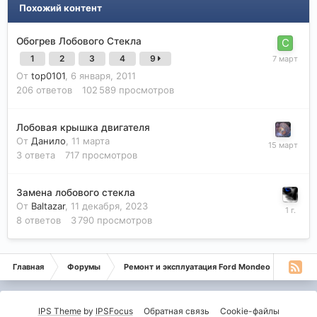
Похожий контент
Обогрев Лобового Стекла
1
2
3
4
9
От
top0101
,
6 января, 2011
206
ответов
102 589
просмотров
Лобовая крышка двигателя
От
Данило
,
11 марта
3
ответа
717
просмотров
Замена лобового стекла
От
Baltazar
,
11 декабря, 2023
8
ответов
3 790
просмотров
Главная
Форумы
Ремонт и эксплуатация Ford Mondeo
Форд 
IPS Theme
by
IPSFocus
Обратная связь
Cookie-файлы