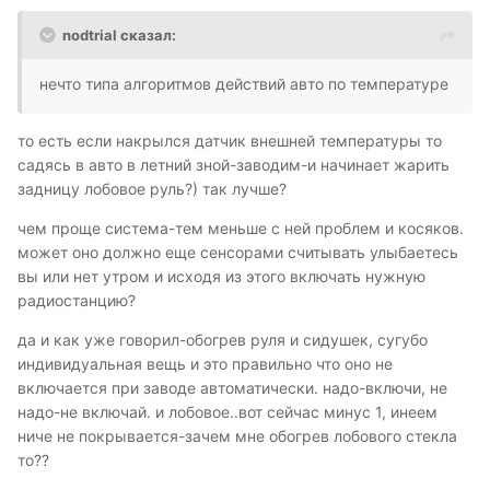
nodtrial сказал:
нечто типа алгоритмов действий авто по температуре
то есть если накрылся датчик внешней температуры то
садясь в авто в летний зной-заводим-и начинает жарить
задницу лобовое руль?) так лучше?
чем проще система-тем меньше с ней проблем и косяков.
может оно должно еще сенсорами считывать улыбаетесь
вы или нет утром и исходя из этого включать нужную
радиостанцию?
да и как уже говорил-обогрев руля и сидушек, сугубо
индивидуальная вещь и это правильно что оно не
включается при заводе автоматически. надо-включи, не
надо-не включай. и лобовое..вот сейчас минус 1, инеем
ниче не покрывается-зачем мне обогрев лобового стекла
то??