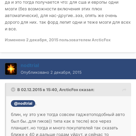
да и это тогда получается что: для сша и европы одни
мозги (без возможности включения этих плюх
автоматически), для нас-другие..эээ, опять же очень
дорого для них. так форд лепит одни и теже мозги для всех
и все.
Изменено
2 декабря, 2015
пользователем ArcticFox
nodtrial
Опубликовано
2 декабря, 2015
В 02.12.2015 в 15:40, ArcticFox сказал:
,
@nodtrial
блин, ну это уже тогда совсем гаджетоподобный авто
был бы..для гиков)) типа как в тесле) все через
планшет..но тогда и много покупателей так сказать
ближе к 40 и дальше годам уйдут. и сейчас то