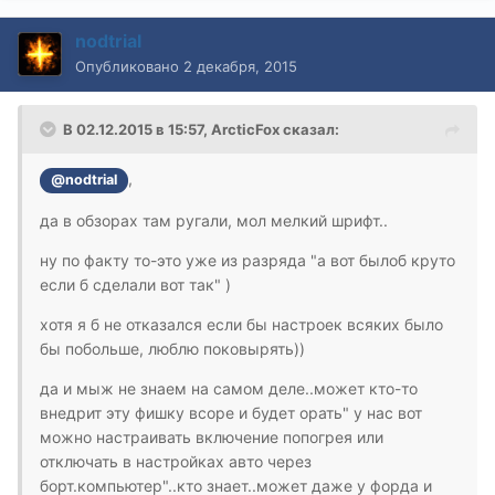
nodtrial
Опубликовано
2 декабря, 2015
В 02.12.2015 в 15:57, ArcticFox сказал:
,
@nodtrial
да в обзорах там ругали, мол мелкий шрифт..
ну по факту то-это уже из разряда "а вот былоб круто
если б сделали вот так" )
хотя я б не отказался если бы настроек всяких было
бы побольше, люблю поковырять))
да и мыж не знаем на самом деле..может кто-то
внедрит эту фишку всоре и будет орать" у нас вот
можно настраивать включение попогрея или
отключать в настройках авто через
борт.компьютер"..кто знает..может даже у форда и