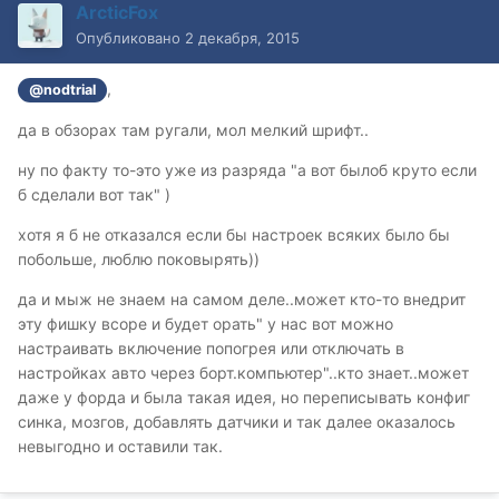
ArcticFox
Опубликовано
2 декабря, 2015
,
@nodtrial
да в обзорах там ругали, мол мелкий шрифт..
ну по факту то-это уже из разряда "а вот былоб круто если
б сделали вот так" )
хотя я б не отказался если бы настроек всяких было бы
побольше, люблю поковырять))
да и мыж не знаем на самом деле..может кто-то внедрит
эту фишку всоре и будет орать" у нас вот можно
настраивать включение попогрея или отключать в
настройках авто через борт.компьютер"..кто знает..может
даже у форда и была такая идея, но переписывать конфиг
синка, мозгов, добавлять датчики и так далее оказалось
невыгодно и оставили так.