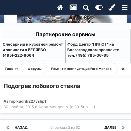
Партнерские сервисы
Слесарный и кузовной ремонт
Форд Центр "ПИЛОТ" на
и запчасти в БЕЛЯЕВО
Волгоградском проспекте.
(495)-222-6064
тел. (495) 785-06-65
Главная
Форумы
Ремонт и эксплуатация Ford Mondeo
Форд 
Подогрев лобового стекла
Автор
kudrik227vshp1
30 ноября, 2015
в
Форд Мондео V (с 2015г.в -->)
НАЗАД
Страница 2 из 62
ДАЛЕЕ