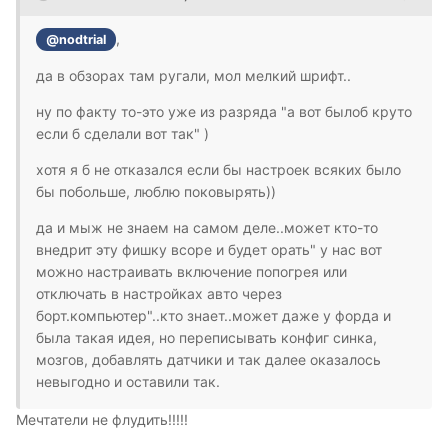
,
@nodtrial
да в обзорах там ругали, мол мелкий шрифт..
ну по факту то-это уже из разряда "а вот былоб круто
если б сделали вот так" )
хотя я б не отказался если бы настроек всяких было
бы побольше, люблю поковырять))
да и мыж не знаем на самом деле..может кто-то
внедрит эту фишку всоре и будет орать" у нас вот
можно настраивать включение попогрея или
отключать в настройках авто через
борт.компьютер"..кто знает..может даже у форда и
была такая идея, но переписывать конфиг синка,
мозгов, добавлять датчики и так далее оказалось
невыгодно и оставили так.
Мечтатели не флудить!!!!!