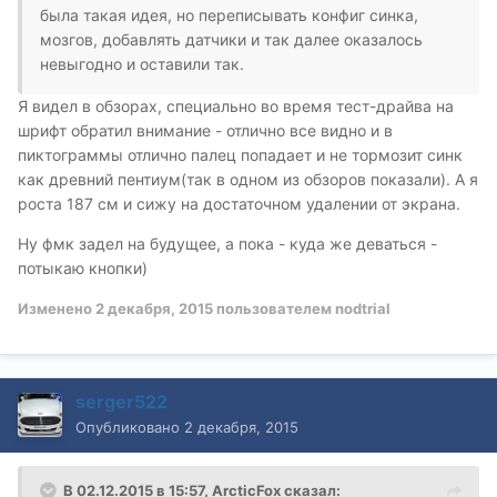
была такая идея, но переписывать конфиг синка,
мозгов, добавлять датчики и так далее оказалось
невыгодно и оставили так.
Я видел в обзорах, специально во время тест-драйва на
шрифт обратил внимание - отлично все видно и в
пиктограммы отлично палец попадает и не тормозит синк
как древний пентиум(так в одном из обзоров показали). А я
роста 187 см и сижу на достаточном удалении от экрана.
Ну фмк задел на будущее, а пока - куда же деваться -
потыкаю кнопки)
Изменено
2 декабря, 2015
пользователем nodtrial
serger522
Опубликовано
2 декабря, 2015
В 02.12.2015 в 15:57, ArcticFox сказал: