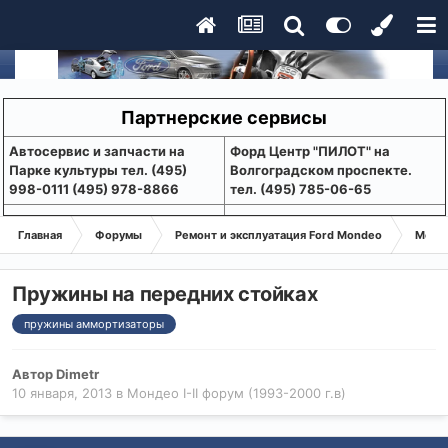
Партнерские сервисы
Aвтосервис и запчасти на
Форд Центр "ПИЛОТ" на
Парке культуры тел. (495)
Волгоградском проспекте.
998-0111 (495) 978-8866
тел. (495) 785-06-65
Главная
Форумы
Ремонт и эксплуатация Ford Mondeo
Монде
Пружины на передних стойках
пружины аммортизаторы
Автор
Dimetr
10 января, 2013
в
Мондео I-II форум (1993-2000 г.в)